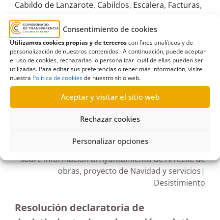
Cabildo de Lanzarote
,
Cabildos
,
Escalera
,
Facturas
,
Información pública
,
Proyecto de Navidad
,
retirada
Consentimiento de cookies
de coches abandonados
,
Servicios
,
Solicitud de
Utilizamos cookies propias y de terceros
con fines analíticos y de
acceso a información pública
personalización de nuestros contenidos. A continuación, puede aceptar
el uso de cookies, rechazarlas o personalizar cuál de ellas pueden ser
utilizadas. Para editar sus preferencias o tener más información, visite
nuestra
Política de cookies
de nuestro sitio web.
Aceptar y visitar el sitio web
R38/2022
Rechazar cookies
25/07/2022
Personalizar opciones
Declaratoria de desistimiento de reclamación
sobre información al Ayuntamiento de Arrecife de
obras, proyecto de Navidad y servicios|
Desistimiento
Resolución declaratoria de