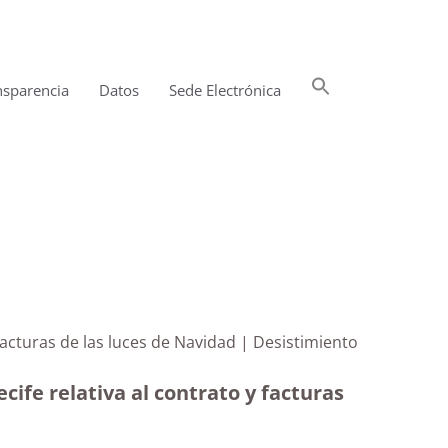
Buscar:
nsparencia
Datos
Sede Electrónica
Botón de búsqueda
 facturas de las luces de Navidad | Desistimiento
ife relativa al contrato y facturas