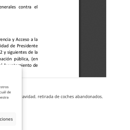
estros
cuál de
oyecto de Navidad
,
retirada de coches abandonados
,
uestra
ciones