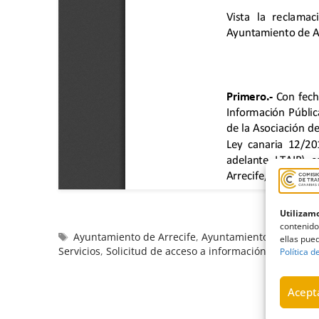
Utilizamo
contenido
Ayuntamiento de Arrecife
,
Ayuntamientos
,
Cabildo
ellas pued
Servicios
,
Solicitud de acceso a información pública
Política d
Acepta