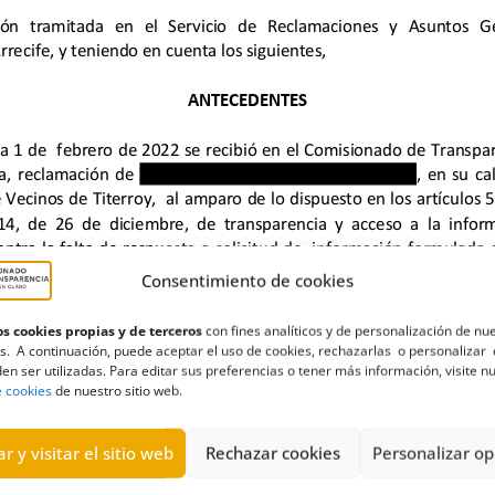
Consentimiento de cookies
s cookies propias y de terceros
con fines analíticos y de personalización de nu
s. A continuación, puede aceptar el uso de cookies, rechazarlas o personalizar 
 de Lanzarote
,
Cabildos
,
Escalera
,
Facturas
,
Información pública
,
Pr
en ser utilizadas. Para editar sus preferencias o tener más información, visite n
e cookies
de nuestro sitio web.
r y visitar el sitio web
Rechazar cookies
Personalizar op