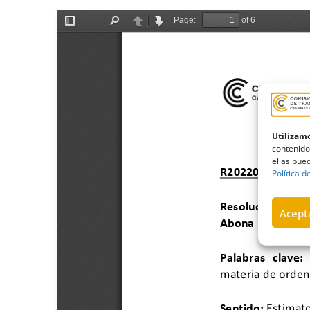
Utilizamo
contenido
ellas pued
Política d
Acepta