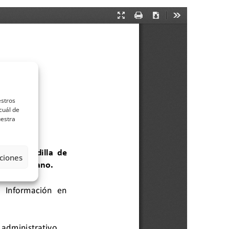
estros
cuál de
uestra
ciones