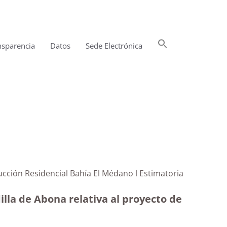
Buscar:
nsparencia
Datos
Sede Electrónica
Botón de búsqueda
ucción Residencial Bahía El Médano l Estimatoria
lla de Abona relativa al proyecto de