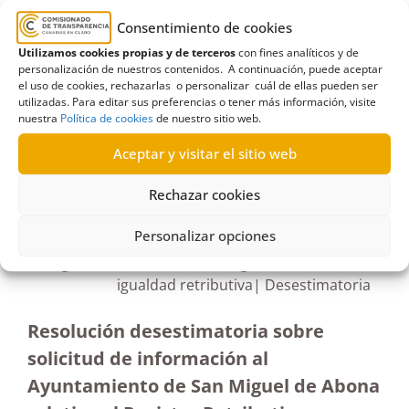
Ayuntamientos
,
Certificación de tareas
,
Personal
,
Personal de limpieza
,
Procedimientos y servicios
,
Consentimiento de cookies
Registro retributivo
,
Representantes sindicales
Utilizamos cookies propias y de terceros
con fines analíticos y de
personalización de nuestros contenidos. A continuación, puede aceptar
el uso de cookies, rechazarlas o personalizar cuál de ellas pueden ser
utilizadas. Para editar sus preferencias o tener más información, visite
nuestra
Política de cookies
de nuestro sitio web.
Aceptar y visitar el sitio web
R603/2021
22/07/2022
Rechazar cookies
Personalizar opciones
Petición de información al Ayuntamiento de San
Miguel de Abona sobre el Registro Retributivo de
igualdad retributiva| Desestimatoria
Resolución desestimatoria sobre
solicitud de información al
Ayuntamiento de San Miguel de Abona