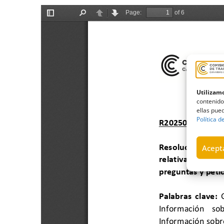
Utilizamo
contenido
ellas pued
Política d
Acepta