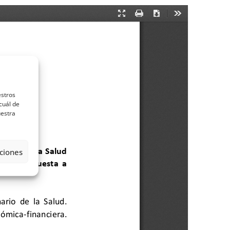
estros
cuál de
uestra
ciones