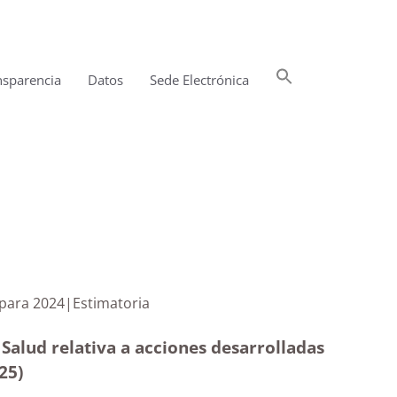
Buscar:
nsparencia
Datos
Sede Electrónica
Botón de búsqueda
nificadas para 2024|Estimatoria
 Salud relativa a acciones desarrolladas
025
)