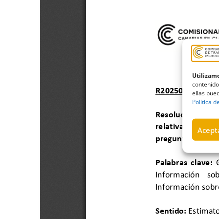
Utilizamo
contenido
ellas pued
Política d
Acepta