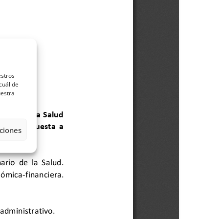
estros
cuál de
uestra
ciones