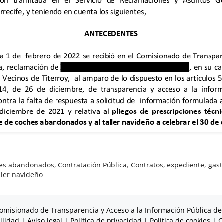
es abandonados
,
Contratación Pública
,
Contratos
,
expediente
,
gas
ller navideño
omisionado de Transparencia y Acceso a la Información Pública de
ilidad
|
Aviso legal
|
Política de privacidad
|
Política de cookies
|
C