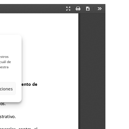
estros
cuál de
uestra
ciones