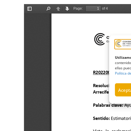
Utilizamo
contenido
ellas pued
Política d
Acepta