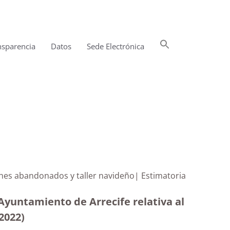
Buscar:
nsparencia
Datos
Sede Electrónica
Botón de búsqueda
oches abandonados y taller navideño| Estimatoria
Ayuntamiento de Arrecife relativa al
2022)