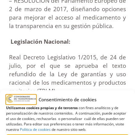
– RESOLUCIÓN del Parlamento Europeo de
2 de marzo de 2017, diseñando opciones
para mejorar el acceso al medicamento y
la transparencia en su gestión pública.
Legislación Nacional:
Real Decreto Legislativo 1/2015, de 24 de
julio, por el que se aprueba el texto
refundido de la Ley de garantías y uso
racional de los medicamentos y productos
sanitarios (TRLM).
Consentimiento de cookies
a) Administraciones sanitarias:
Utilizamos cookies propias y de terceros
con fines analíticos y de
personalización de nuestros contenidos. A continuación, puede aceptar
el uso de cookies, rechazarlas o personalizar cuál de ellas pueden ser
Artículo 7
:
Las administraciones sanitarias
utilizadas. Para editar sus preferencias o tener más información, visite
nuestra
Política de cookies
de nuestro sitio web.
garantizarán la máxima transparencia en los