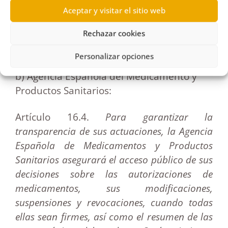
procesos de adopción de sus decisiones en
Aceptar y visitar el sitio web
materia de medicamentos y productos
Rechazar cookies
sanitarios, sin perjuicio del derecho de la
propiedad industrial.
Personalizar opciones
b) Agencia Española del Medicamento y
Productos Sanitarios:
Artículo 16.4.
Para garantizar la
transparencia de sus actuaciones, la Agencia
Española de Medicamentos y Productos
Sanitarios asegurará el acceso público de sus
decisiones sobre las autorizaciones de
medicamentos, sus modificaciones,
suspensiones y revocaciones, cuando todas
ellas sean firmes, así como el resumen de las