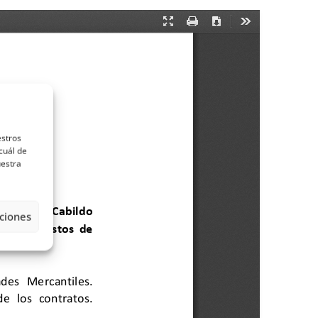
estros
cuál de
uestra
ciones