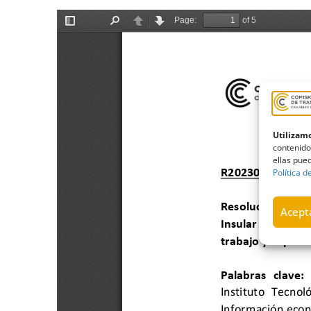
Utilizamo
contenido
ellas pued
Política d
Acepta