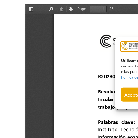
Utilizamo
contenido
ellas pued
Política d
Acepta