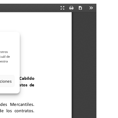
estros
cuál de
uestra
ciones