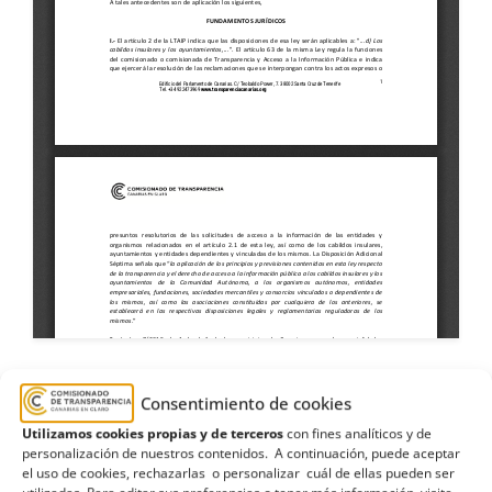
Consentimiento de cookies
2024
,
Ayuntamiento de Valsequillo
,
Estimatoria
,
Utilizamos cookies propias y de terceros
con fines analíticos y de
Gran Canaria
,
pago
,
período
,
proveedores
,
personalización de nuestros contenidos. A continuación, puede aceptar
el uso de cookies, rechazarlas o personalizar cuál de ellas pueden ser
trimestres