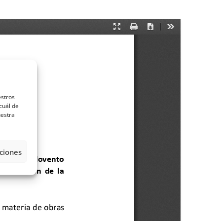
estros
cuál de
uestra
ciones