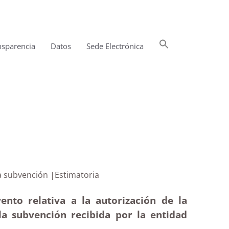
Buscar:
nsparencia
Datos
Sede Electrónica
Botón de búsqueda
tiva de la subvención |Estimatoria
nto relativa a la autorización de la
la subvención recibida por la entidad