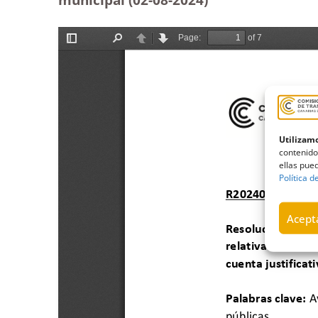
Utilizamo
contenido
ellas pued
Política d
Acepta