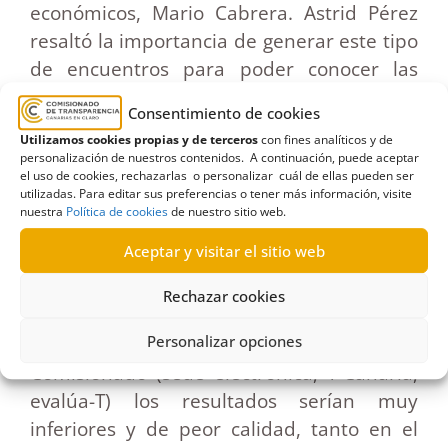
económicos, Mario Cabrera. Astrid Pérez
resaltó la importancia de generar este tipo
de encuentros para poder conocer las
propuestas y demandas de los máximos
Consentimiento de cookies
responsables de estos organismos
Utilizamos cookies propias y de terceros
con fines analíticos y de
públicos, “que juegan un papel
personalización de nuestros contenidos. A continuación, puede aceptar
el uso de cookies, rechazarlas o personalizar cuál de ellas pueden ser
fundamental en nuestro Archipiélago”.
utilizadas. Para editar sus preferencias o tener más información, visite
nuestra
Política de cookies
de nuestro sitio web.
En la propuesta de presupuesto que
Aceptar y visitar el sitio web
presentó el comisionado a la presidenta
del Parlamento se recoge que sin la
Rechazar cookies
mejora constante de las herramientas
Personalizar opciones
electrónicas de las que dispone el
Comisionado (sede electrónica, T-Canaria,
evalúa-T) los resultados serían muy
inferiores y de peor calidad, tanto en el