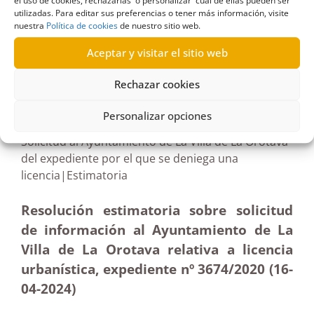
el uso de cookies, rechazarlas o personalizar cuál de ellas pueden ser
utilizadas. Para editar sus preferencias o tener más información, visite
nuestra
Política de cookies
de nuestro sitio web.
Aceptar y visitar el sitio web
R71/2024
Rechazar cookies
20/06/2024
Personalizar opciones
Solicitud al Ayuntamiento de La Villa de La Orotava
del expediente por el que se deniega una
licencia|Estimatoria
Resolución estimatoria sobre solicitud
de información al Ayuntamiento de La
Villa de La Orotava relativa a licencia
urbanística, expediente nº 3674/2020 (16-
04-2024)