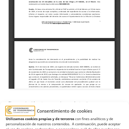
asociación
,
Ayuntamiento de La Orotava
,
Consentimiento de cookies
Ecologistas en Acción
,
El Bollullo
,
El Rincón
,
Utilizamos cookies propias y de terceros
con fines analíticos y de
Estimatoria parcial
,
licencias
,
Mercafruve
,
villa
,
personalización de nuestros contenidos. A continuación, puede aceptar
Vivienda