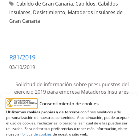
Cabildo de Gran Canaria
,
Cabildos
,
Cabildos
Insulares
,
Desistimiento
,
Mataderos Insulares de
Gran Canaria
R81/2019
03/10/2019
Solicitud de información sobre presupuestos del
ejercicio 2019 para empresa Mataderos Insulares
al Cabildo de Gran Canaria | Inadmisión
Consentimiento de cookies
Utilizamos cookies propias y de terceros
con fines analíticos y de
Resolución de inadmisión de solicitud
personalización de nuestros contenidos. A continuación, puede aceptar
de información al Cabildo de Gran
el uso de cookies, rechazarlas o personalizar cuál de ellas pueden ser
utilizadas. Para editar sus preferencias o tener más información, visite
Canaria sobre los presupuestos de la
nuestra
Política de cookies
de nuestro sitio web.