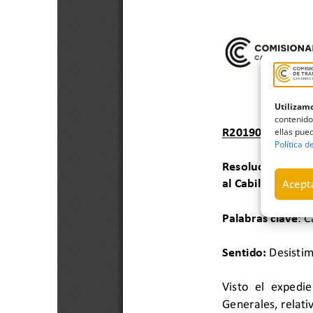
Utilizamo
contenido
ellas pued
Política d
Acepta