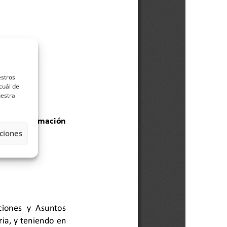
estros
cuál de
uestra
ciones