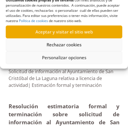
Utilizamos cookies propias y de terceros
con fines analíticos y de
Bartolomé
,
estimatoria formal
,
Licencia de
personalización de nuestros contenidos. A continuación, puede aceptar
el uso de cookies, rechazarlas o personalizar cuál de ellas pueden ser
actividad
,
Terminación
utilizadas. Para editar sus preferencias o tener más información, visite
nuestra
Política de cookies
de nuestro sitio web.
Aceptar y visitar el sitio web
Rechazar cookies
R667/2023
16/04/2024
Personalizar opciones
Solicitud de información al Ayuntamiento de San
Cristóbal de La Laguna relativa a licencia de
actividad| Estimación formal y terminación
Resolución estimatoria formal y
terminación sobre solicitud de
información al Ayuntamiento de San