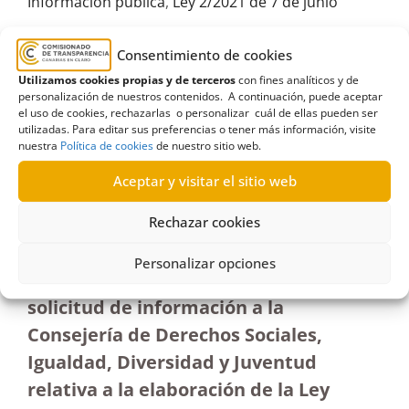
Información pública
,
Ley 2/2021 de 7 de junio
Consentimiento de cookies
Utilizamos cookies propias y de terceros
con fines analíticos y de
personalización de nuestros contenidos. A continuación, puede aceptar
R279/2022
el uso de cookies, rechazarlas o personalizar cuál de ellas pueden ser
utilizadas. Para editar sus preferencias o tener más información, visite
24/10/2022
nuestra
Política de cookies
de nuestro sitio web.
Aceptar y visitar el sitio web
Solicitud de información a la Consejería de
Derechos Sociales relativa a la Ley 2/2021, de 7 de
Rechazar cookies
junio |Terminación
Personalizar opciones
Resolución de terminación sobre
solicitud de información a la
Consejería de Derechos Sociales,
Igualdad, Diversidad y Juventud
relativa a la elaboración de la Ley