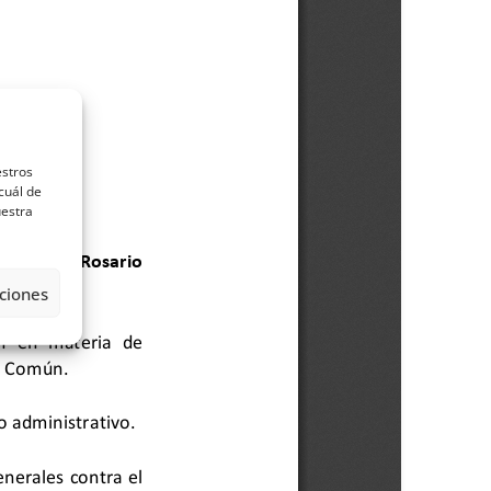
estros
cuál de
uestra
ciones