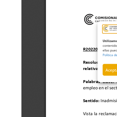
Utilizamo
contenido
ellas pued
Política d
Acepta