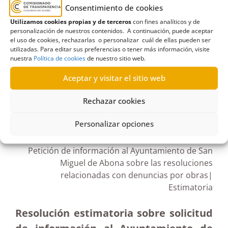
autopista
,
Consejería de Obras Públicas
Consentimiento de cookies
Transportes y Vivienda
,
Gobierno de Canarias
,
Utilizamos cookies propias y de terceros
con fines analíticos y de
Inadmisión
,
Las Américas
,
Las Chafiras
,
obras
,
San
personalización de nuestros contenidos. A continuación, puede aceptar
el uso de cookies, rechazarlas o personalizar cuál de ellas pueden ser
Isidro
,
Tenerife
utilizadas. Para editar sus preferencias o tener más información, visite
nuestra
Política de cookies
de nuestro sitio web.
Aceptar y visitar el sitio web
Rechazar cookies
R191/2020
09/04/2021
Personalizar opciones
Petición de información al Ayuntamiento de San
Miguel de Abona sobre las resoluciones
relacionadas con denuncias por obras|
Estimatoria
Resolución estimatoria sobre solicitud