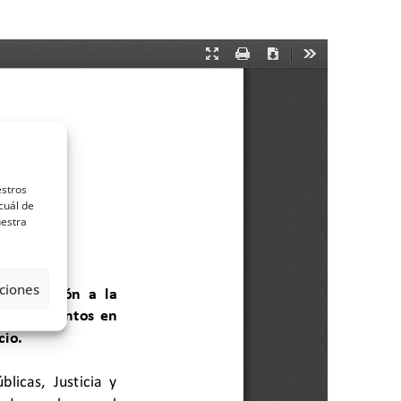
estros
cuál de
uestra
ciones