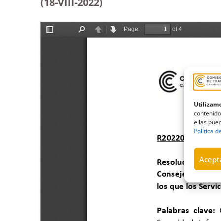
(18-VIII-2022)
Utilizamo
contenido
ellas pued
Política d
Acepta