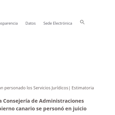
Buscar:
nsparencia
Datos
Sede Electrónica
Botón de búsqueda
an personado los Servicios Jurídicos| Estimatoria
la Consejería de Administraciones
bierno canario se personó en juicio