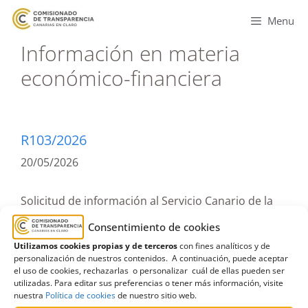
Menu
Información en materia
económico-financiera
R103/2026
20/05/2026
Solicitud de información al Servicio Canario de la
Salud relativa al Plan de Prescripción de Ejercicio
Consentimiento de cookies
Físico “ACTIVÍDATE”| Estimatoria parcial
Utilizamos cookies propias y de terceros
con fines analíticos y de
personalización de nuestros contenidos. A continuación, puede aceptar
Leer más
el uso de cookies, rechazarlas o personalizar cuál de ellas pueden ser
utilizadas. Para editar sus preferencias o tener más información, visite
nuestra
Política de cookies
de nuestro sitio web.
Acceso a informes
,
Consejería de Sanidad
,