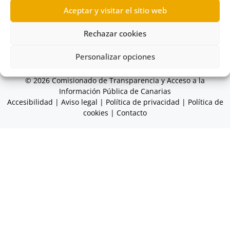
Aceptar y visitar el sitio web
Contratos
,
Fondos Next Generation
,
Información
en materia económico-financiera
,
Servicio Canario
Rechazar cookies
de la Salud
,
Subvenciones
Personalizar opciones
© 2026 Comisionado de Transparencia y Acceso a la
Información Pública de Canarias
Accesibilidad
|
Aviso legal
|
Política de privacidad
|
Política de
cookies
|
Contacto