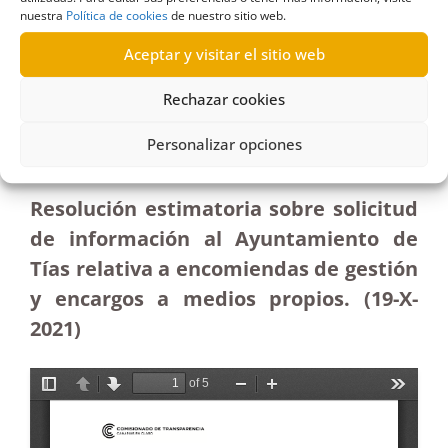
nuestra
Política de cookies
de nuestro sitio web.
R429/2021
28/12/2021
Aceptar y visitar el sitio web
Rechazar cookies
Solicitud de información al Ayuntamiento de Tías
relativa a encomiendas de gestión y encargos a
Personalizar opciones
medios propios | Estimatoria
Resolución estimatoria sobre solicitud
de información al Ayuntamiento de
Tías relativa a encomiendas de gestión
y encargos a medios propios. (19-X-
2021)