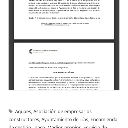
Aquaes
,
Asociación de empresarios
constructores
,
Ayuntamiento de Tías
,
Encomienda
de gestión
,
Ineco
,
Medios propios
,
Servicio de