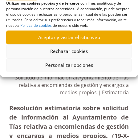
Utilizamos cookies propias y de terceros
con fines analíticos y de
Encomienda de gestión
,
Ineco
,
Medios propios
,
personalización de nuestros contenidos. A continuación, puede aceptar
Servicio de reclamaciones
,
Tragsa
,
Tragsatec
el uso de cookies, rechazarlas o personalizar cuál de ellas pueden ser
utilizadas. Para editar sus preferencias o tener más información, visite
nuestra
Política de cookies
de nuestro sitio web.
Aceptar y visitar el sitio web
R429/2021
Rechazar cookies
28/12/2021
Personalizar opciones
Solicitud de información al Ayuntamiento de Tías
relativa a encomiendas de gestión y encargos a
medios propios | Estimatoria
Resolución estimatoria sobre solicitud
de información al Ayuntamiento de
Tías relativa a encomiendas de gestión
y encargos a medios propios. (19-X-