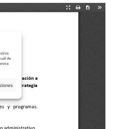
estros
cuál de
uestra
ciones