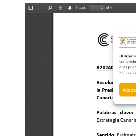
Utilizamo
contenido
ellas pued
Política d
Acepta