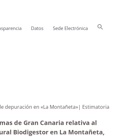
Buscar:
nsparencia
Datos
Sede Electrónica
Botón de búsqueda
e de depuración en «La Montañeta»| Estimatoria
mas de Gran Canaria relativa al
ral Biodigestor en La Montañeta,