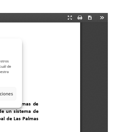
estros
cuál de
uestra
ciones