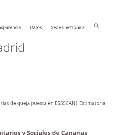
Buscar:
nsparencia
Datos
Sede Electrónica
Botón de búsqueda
adrid
Canarias de queja puesta en ESSSCAN| Estimatoria
itarios y Sociales de Canarias