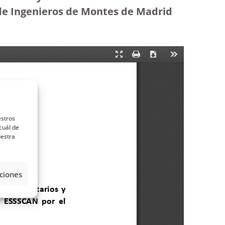
l de Ingenieros de Montes de Madrid
estros
cuál de
uestra
ciones