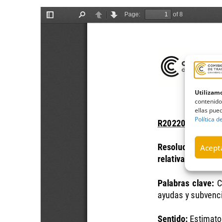
Utilizamo
contenido
ellas pued
Política d
Acepta