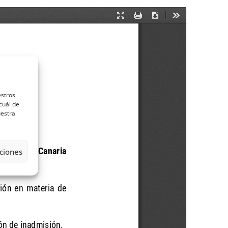
estros
cuál de
uestra
ciones