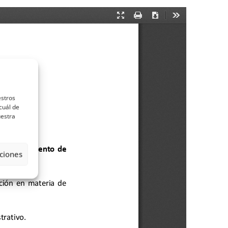
estros
cuál de
uestra
ciones