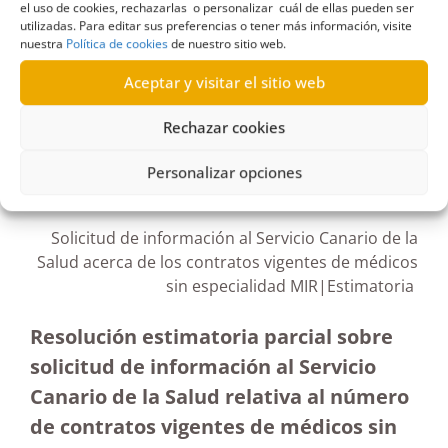
Estimación formal y terminación
,
Gobierno de
el uso de cookies, rechazarlas o personalizar cuál de ellas pueden ser
utilizadas. Para editar sus preferencias o tener más información, visite
Canarias
,
SCS
nuestra
Política de cookies
de nuestro sitio web.
Aceptar y visitar el sitio web
Rechazar cookies
R295_296/2023
Personalizar opciones
03/10/2023
Solicitud de información al Servicio Canario de la
Salud acerca de los contratos vigentes de médicos
sin especialidad MIR|Estimatoria
Resolución estimatoria parcial sobre
solicitud de información al Servicio
Canario de la Salud relativa al número
de contratos vigentes de médicos sin