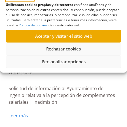
Utilizamos cookies propias y de terceros
con fines analíticos y de
ayuntamiento de la Villa de Ingenio
,
personalización de nuestros contenidos. A continuación, puede aceptar
Ayuntamientos
,
Estimatoria formal y terminación
,
el uso de cookies, rechazarlas o personalizar cuál de ellas pueden ser
utilizadas. Para editar sus preferencias o tener más información, visite
Información en materia de empleo en el sector
nuestra
Política de cookies
de nuestro sitio web.
público
Aceptar y visitar el sitio web
Rechazar cookies
Personalizar opciones
R235/2026
20/05/2026
Solicitud de información al Ayuntamiento de
Ingenio relativa a la percepción de complementos
salariales | Inadmisión
Leer más