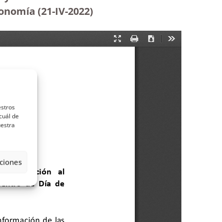
onomía (21-IV-2022)
estros
cuál de
uestra
ciones