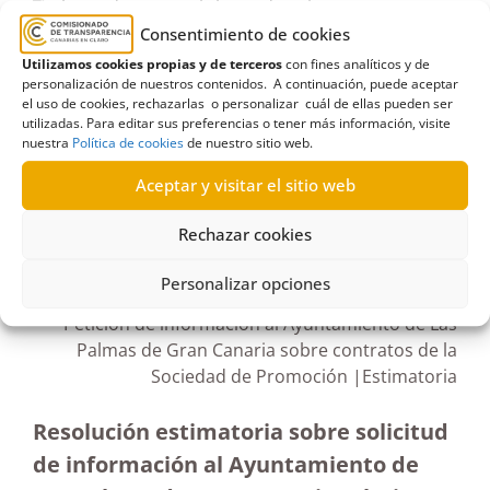
áreas de carnaval
,
áreas de cultura
,
Consentimiento de cookies
Ayuntamiento de Las Palmas de Gran Canaria
,
Utilizamos cookies propias y de terceros
con fines analíticos y de
Contratación Pública
,
Sociedad de Promoción de
personalización de nuestros contenidos. A continuación, puede aceptar
Las Palmas de Gran Canaria
el uso de cookies, rechazarlas o personalizar cuál de ellas pueden ser
utilizadas. Para editar sus preferencias o tener más información, visite
nuestra
Política de cookies
de nuestro sitio web.
Aceptar y visitar el sitio web
R478/2022
Rechazar cookies
10/04/2023
Personalizar opciones
Petición de información al Ayuntamiento de Las
Palmas de Gran Canaria sobre contratos de la
Sociedad de Promoción |Estimatoria
Resolución estimatoria sobre solicitud
de información al Ayuntamiento de