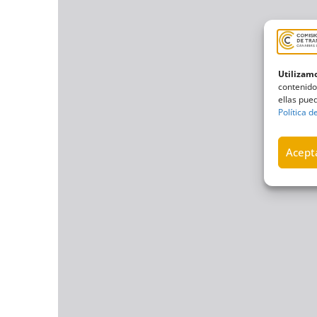
Utilizamo
contenido
ellas pued
Política d
Acepta