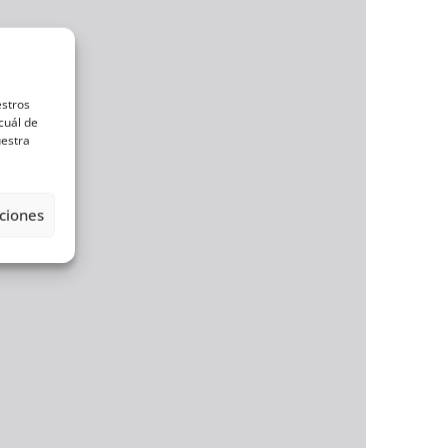
estros
cuál de
uestra
ciones