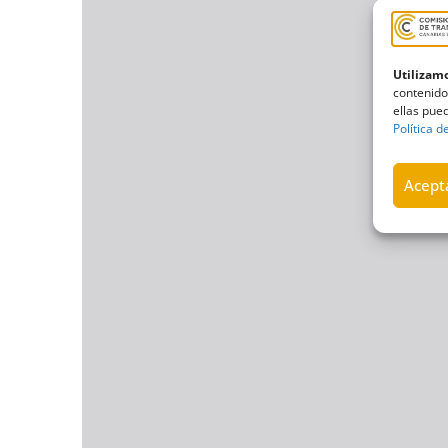
Utilizamo
contenido
ellas pued
Política d
Acepta