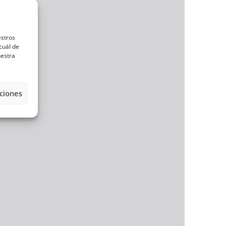
estros
cuál de
uestra
ciones