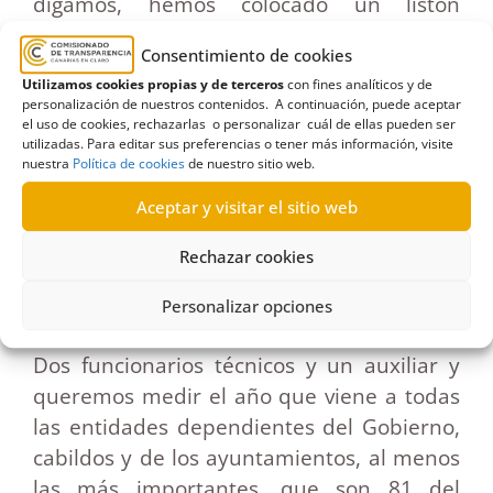
digamos, hemos colocado un listón
bastante accesible. El año que viene
Consentimiento de cookies
elevaremos más el listón y analizaremos
Utilizamos cookies propias y de terceros
con fines analíticos y de
mucha parte de la información obligada
personalización de nuestros contenidos. A continuación, puede aceptar
del Gobierno que está en el segundo nivel,
el uso de cookies, rechazarlas o personalizar cuál de ellas pueden ser
utilizadas. Para editar sus preferencias o tener más información, visite
como empresas y entes vinculados al
nuestra
Política de cookies
de nuestro sitio web.
Ejecutivo. Este año no lo hemos podido ver,
Aceptar y visitar el sitio web
entre otras cosas por nuestra ausencia de
medios.
Rechazar cookies
¿Qué medios tienen?
Personalizar opciones
Dos funcionarios técnicos y un auxiliar y
queremos medir el año que viene a todas
las entidades dependientes del Gobierno,
cabildos y de los ayuntamientos, al menos
las más importantes, que son 81 del