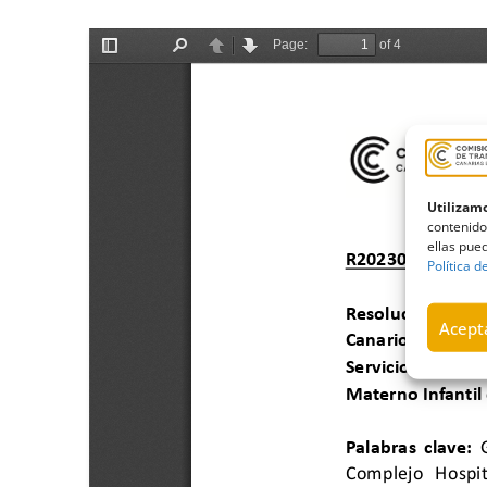
Utilizamo
contenido
ellas pued
Política d
Acepta