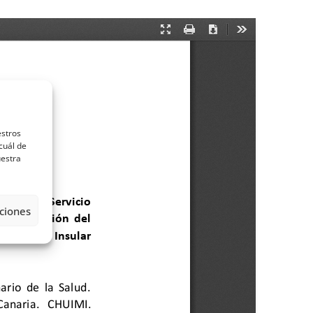
estros
cuál de
uestra
ciones