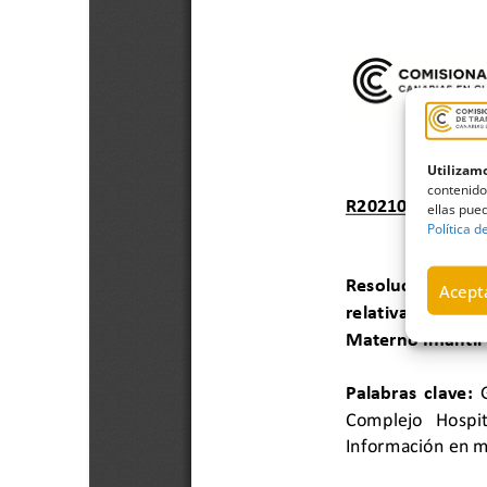
Utilizamo
contenido
ellas pued
Política d
Acepta