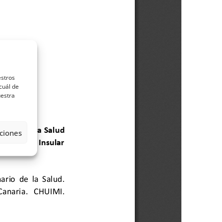
estros
cuál de
uestra
ciones