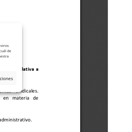
estros
cuál de
uestra
ciones