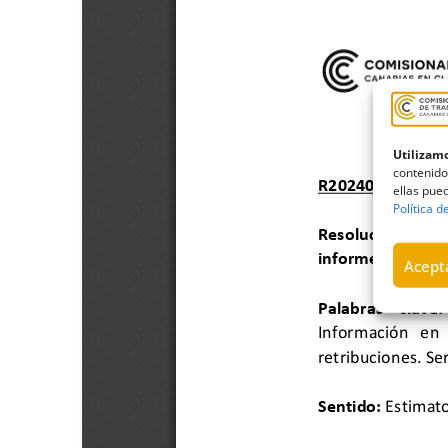
Utilizamo
contenido
ellas pued
Política d
Acepta