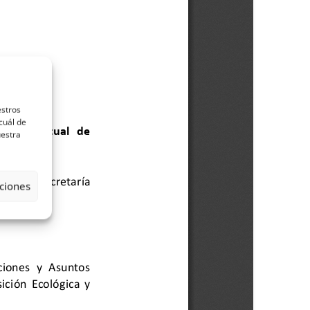
estros
cuál de
uestra
ciones