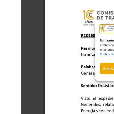
Utilizamo
contenido
ellas pued
Política d
Acepta