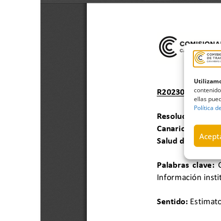
Utilizamo
contenido
ellas pued
Política d
Acepta