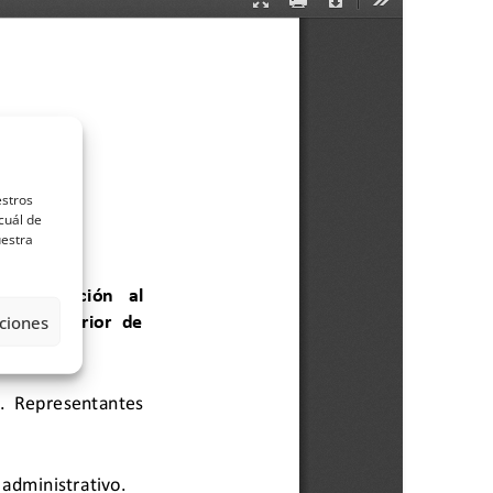
estros
cuál de
uestra
ciones