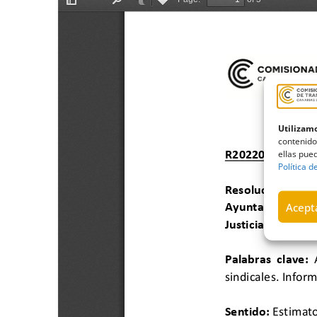
Utilizamo
contenido
ellas pued
Política d
Acepta