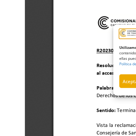
Utilizamo
contenido
ellas pued
Política d
Acepta