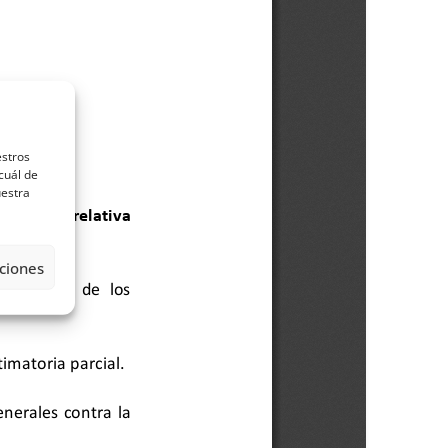
estros
cuál de
uestra
ciones