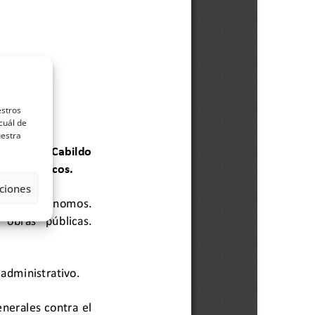
estros
cuál de
uestra
ciones