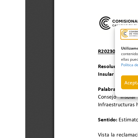
Utilizamo
contenido
ellas pued
Política d
Acepta