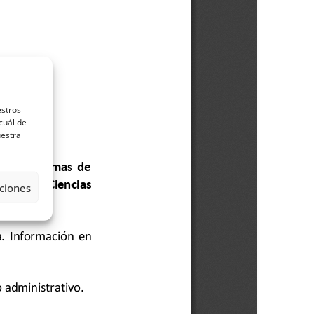
estros
cuál de
uestra
ciones