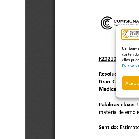
Utilizamo
contenido
ellas pued
Política d
Acepta