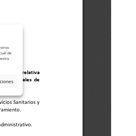
estros
cuál de
uestra
ciones