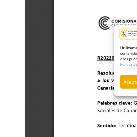
Utilizamo
contenido
ellas pued
Política d
Acepta