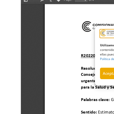
Utilizamo
contenido
ellas pued
Política d
Acepta