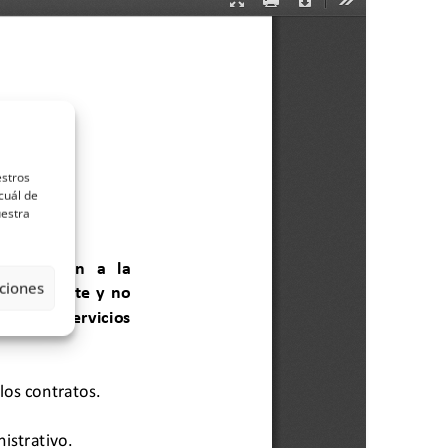
estros
cuál de
uestra
ciones