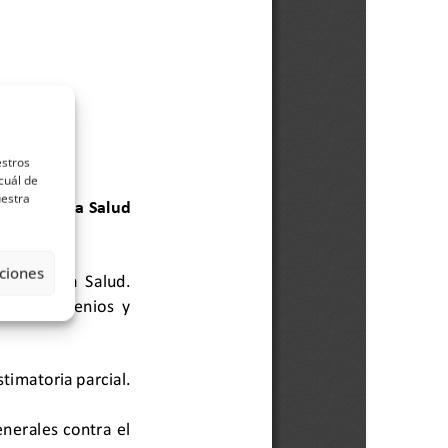
estros
cuál de
uestra
ciones