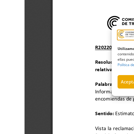
Utilizamo
contenido
ellas pued
Política d
Acepta