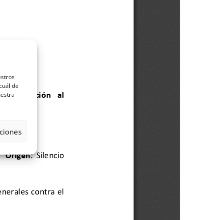
estros
cuál de
uestra
ciones