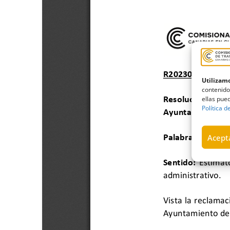
Utilizamo
contenido
ellas pued
Política d
Acepta