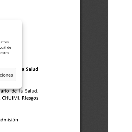
estros
cuál de
uestra
ciones