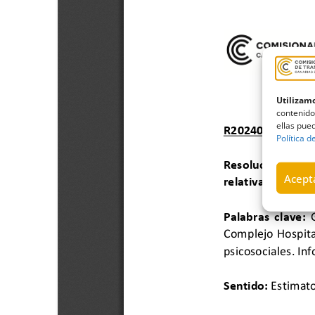
Utilizamo
contenido
ellas pued
Política d
Acepta